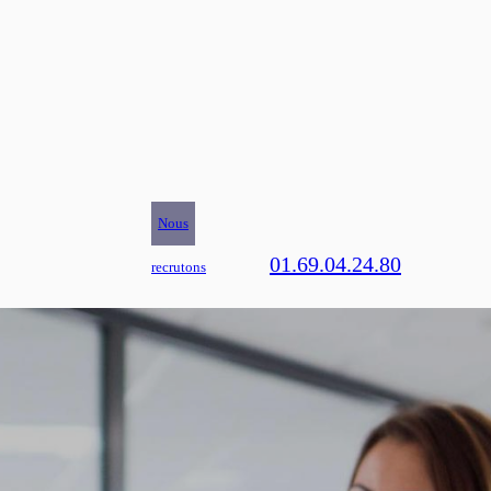
Nous
01.69.04.24.80
recrutons