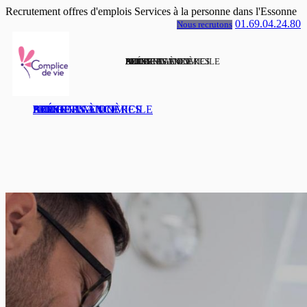
Recrutement offres d'emplois Services à la personne dans l'Essonne
01.69.04.24.80
Nous recrutons
ACCUEIL
PRÉSENTATION
SERVICES À DOMICILE
AIDES FINANCIÈRES
NOTRE AGENCE
PHC
BLOG
ACCUEIL
PRÉSENTATION
SERVICES À DOMICILE
AIDES FINANCIÈRES
NOTRE AGENCE
PHC
BLOG